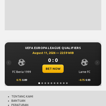
QUALIFIERS
SPAIN LA LIGA
2:59 WIB
August 16, 2026 — 02:30 W
0 : 0
Previous
Next
BET NOW
Larne FC
Sevilla
-0.75
0.93
0.25
0.95
TENTANG KAMI
BANTUAN
PERATURAN