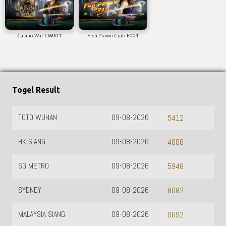
Casino War CW001
Fish Prawn Crab F001
Togel Result
TOTO WUHAN
09-08-2026
5412
HK SIANG
09-08-2026
4008
SG METRO
09-08-2026
5948
SYDNEY
09-08-2026
8082
MALAYSIA SIANG
09-08-2026
0692